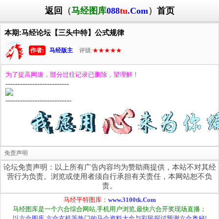
返回
（
马经图库
088
tu
.Com
）
首页
本期:马经论坛【三头中特】公式规律
作者:
马经版主
评级:
★★★★★
为了提高网速，部分过往记录已删除，望理解！
--------------------------
---------------------------
免责声明
论坛免责声明：以上所有广告内容均为赞助商提供，本站不对其经
营行为负责。浏览或使用者须自行承担有关责任，本网站恕不负
责。
马经平特图库
：
www.3100tk.Com
马经图库是一个六合综合网站,手机用户浏览,最快六合开奖现场直播；
以六合图库,六合玄机等热门的马会资料大全与彩民探讨预测六合奥秘!