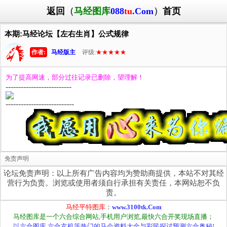
返回
（
马经图库
088
tu
.Com
）
首页
本期:马经论坛【左右生肖】公式规律
作者:
马经版主
评级:
★★★★★
为了提高网速，部分过往记录已删除，望理解！
--------------------------
---------------------------
免责声明
论坛免责声明：以上所有广告内容均为赞助商提供，本站不对其经
营行为负责。浏览或使用者须自行承担有关责任，本网站恕不负
责。
马经平特图库
：
www.3100tk.Com
马经图库是一个六合综合网站,手机用户浏览,最快六合开奖现场直播；
以六合图库,六合玄机等热门的马会资料大全与彩民探讨预测六合奥秘!