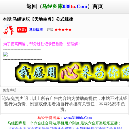
返回
（
马经图库
088
tu
.Com
）
首页
本期:马经论坛【天地生肖】公式规律
作者:
马经版主
评级:
★★★★★
为了提高网速，部分过往记录已删除，望理解！
--------------------------
---------------------------
免责声明
论坛免责声明：以上所有广告内容均为赞助商提供，本站不对其经
营行为负责。浏览或使用者须自行承担有关责任，本网站恕不负
责。
马经平特图库
：
www.3100tk.Com
马经图库是一个六合综合网站,手机用户浏览,最快六合开奖现场直播；
以六合图库,六合玄机等热门的马会资料大全与彩民探讨预测六合奥秘!