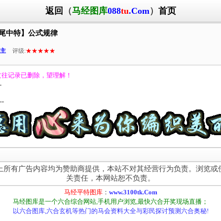
返回
（
马经图库
088
tu
.Com
）
首页
七尾中特】公式规律
主
评级:
★★★★★
过往记录已删除，望理解！
-
--
上所有广告内容均为赞助商提供，本站不对其经营行为负责。浏览或
关责任，本网站恕不负责。
马经平特图库
：
www.3100tk.Com
马经图库是一个六合综合网站,手机用户浏览,最快六合开奖现场直播；
以六合图库,六合玄机等热门的马会资料大全与彩民探讨预测六合奥秘!