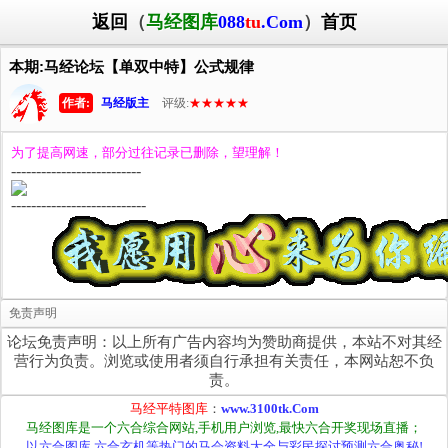
返回
（
马经图库
088
tu
.Com
）
首页
本期:马经论坛【单双中特】公式规律
作者:
马经版主
评级:
★★★★★
为了提高网速，部分过往记录已删除，望理解！
--------------------------
---------------------------
免责声明
论坛免责声明：以上所有广告内容均为赞助商提供，本站不对其经
营行为负责。浏览或使用者须自行承担有关责任，本网站恕不负
责。
马经平特图库
：
www.3100tk.Com
马经图库是一个六合综合网站,手机用户浏览,最快六合开奖现场直播；
以六合图库,六合玄机等热门的马会资料大全与彩民探讨预测六合奥秘!