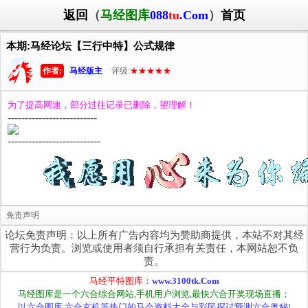
返回
（
马经图库
088
tu
.Com
）
首页
本期:马经论坛【三行中特】公式规律
作者:
马经版主
评级:
★★★★★
为了提高网速，部分过往记录已删除，望理解！
--------------------------
---------------------------
免责声明
论坛免责声明：以上所有广告内容均为赞助商提供，本站不对其经
营行为负责。浏览或使用者须自行承担有关责任，本网站恕不负
责。
马经平特图库
：
www.3100tk.Com
马经图库是一个六合综合网站,手机用户浏览,最快六合开奖现场直播；
以六合图库,六合玄机等热门的马会资料大全与彩民探讨预测六合奥秘!